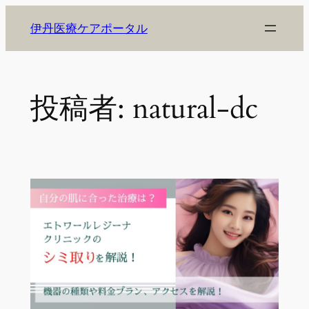
内
伊丹医療ケアポータル
容
を
ス
キ
投稿者:
natural-dc
ッ
プ